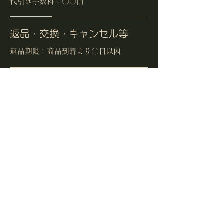
代引き手数料：〇〇円
返品・交換・キャンセル等
返品期限：商品到着より〇日以内
返品時の送料：商品に欠陥がある場合
は当店負担、お客様都合の場合はお客
様負担となります。
資格・免許
・古物商許可証 〇〇〇委員会【許可番
号】第●●●●号
・酒販免許 〇〇税務署【許可番号】〇
〇法第●●●号