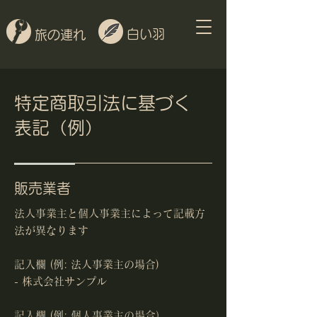
白い羽
旅の連れ
特定商取引法に基づく
表記（例）
販売業者
法人事業主と個人事業主によって記載方
法が異なります
記入欄 (例: 法人事業主の場合)
- 株式会社サンプル
記入欄 (例: 個人事業主の場合）